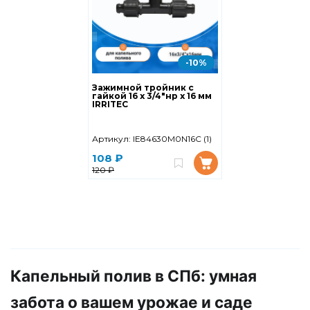
-10%
Зажимной тройник с
гайкой 16 х 3/4"нр х 16 мм
IRRITEC
Артикул:
IE84630M0N16C (1)
108 ₽
120 ₽
Капельный полив в СПб: умная
забота о вашем урожае и саде