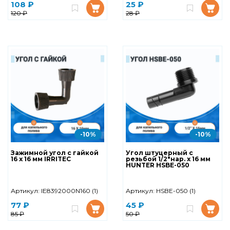
108 ₽
25 ₽
120 ₽
28 ₽
-10%
-10%
Зажимной угол с гайкой
Угол штуцерный с
16 х 16 мм IRRITEC
резьбой 1/2"нар. х 16 мм
HUNTER HSBE-050
Артикул:
IE8392000N160 (1)
Артикул:
HSBE-050 (1)
77 ₽
45 ₽
85 ₽
50 ₽