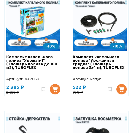
-10%
-10%
Комплект капельного
Комплект капельного
полива "Урожай-1"
полива "Урожайная
(Площадь полива до 100
грядка" (Площадь
м2), TUBOFLEX
полива 3х4 м), TUBOFLEX
Артикул:
9662050
Артикул:
кппуг
2 385 ₽
522 ₽
2 650 ₽
580 ₽