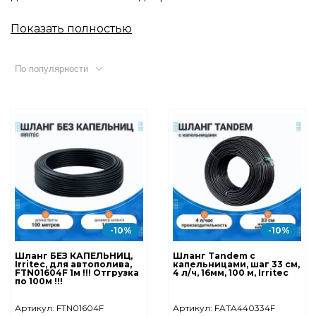
Показать полностью
По популярности
-10%
-10%
Шланг БЕЗ КАПЕЛЬНИЦ,
Шланг Tandem с
Irritec, для автополива,
капельницами, шаг 33 см,
FTN01604F 1м !!! Отгрузка
4 л/ч, 16мм, 100 м, Irritec
по 100м !!!
Артикул:
FTN01604F
Артикул:
FATA440334F