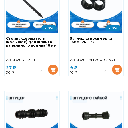
-10%
-10%
Стойка-держатель
Заглушка восьмерка
(колышек) для шланга
16мм IRRITEC
капельного полива 16 мм
Артикул:
C123 (1)
Артикул:
IIAFL2000N160 (1)
27 ₽
9 ₽
30 ₽
10 ₽