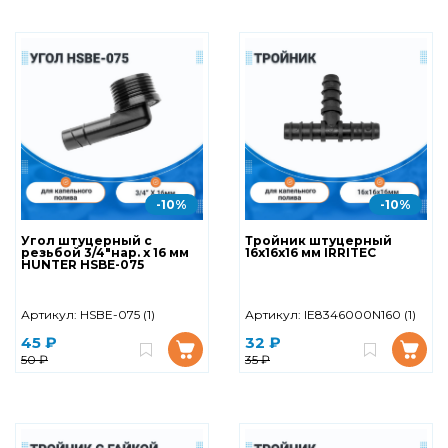
-10%
-10%
Угол штуцерный с
Тройник штуцерный
резьбой 3/4"нар. х 16 мм
16х16х16 мм IRRITEC
HUNTER HSBE-075
Артикул:
HSBE-075 (1)
Артикул:
IE8346000N160 (1)
45 ₽
32 ₽
50 ₽
35 ₽