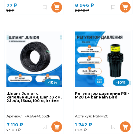
77 ₽
8 946 ₽
85 ₽
9 940 ₽
-10%
-10%
Шланг Junior с
Регулятор давления PSI-
капельницами, шаг 33 см,
M20 1,4 bar Rain Bird
2.1 л/ч, 16мм, 100 м, Irritec
Артикул:
FAJA440332F
Артикул:
PSI-M20
7 110 ₽
1 742 ₽
7 900 ₽
1 935 ₽