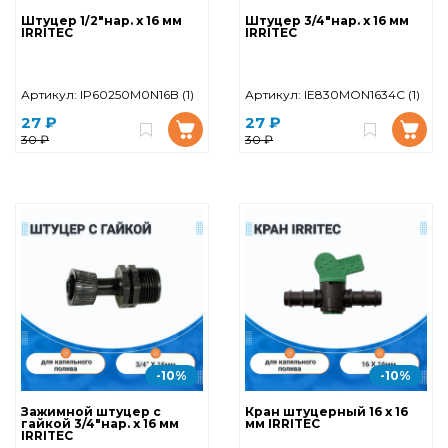
Штуцер 1/2"нар. х 16 мм
Штуцер 3/4"нар. х 16 мм
IRRITEC
IRRITEC
Артикул:
IP60250M0N16B (1)
Артикул:
IE830MON1634C (1)
27 ₽
27 ₽
30 ₽
30 ₽
-10%
-10%
Зажимной штуцер с
Кран штуцерный 16 х 16
гайкой 3/4"нар. х 16 мм
мм IRRITEC
IRRITEC