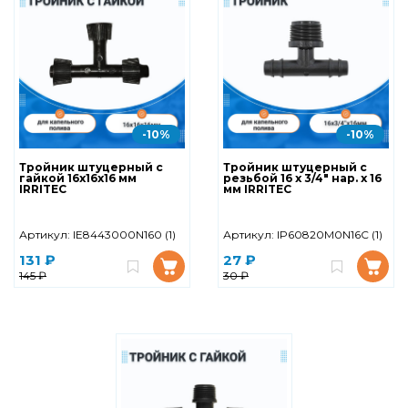
-10%
-10%
Тройник штуцерный с
Тройник штуцерный с
гайкой 16х16х16 мм
резьбой 16 х 3/4" нар. х 16
IRRITEC
мм IRRITEC
Артикул:
IE8443000N160 (1)
Артикул:
IP60820M0N16C (1)
131 ₽
27 ₽
145 ₽
30 ₽