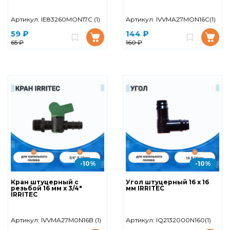
Артикул:
IE83260MON17C (1)
Артикул:
IVVMA27MON16C(1)
59 ₽
144 ₽
65 ₽
160 ₽
-10%
-10%
Кран штуцерный с
Угол штуцерный 16 х 16
резьбой 16 мм х 3/4"
мм IRRITEC
IRRITEC
Артикул:
IVVMA27M0N16B (1)
Артикул:
IQ2132000N160(1)