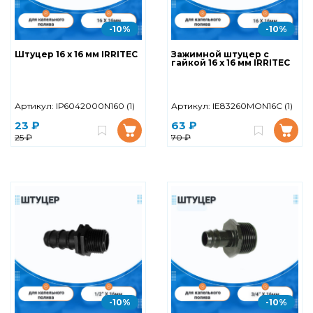
-10%
-10%
Штуцер 16 х 16 мм IRRITEC
Зажимной штуцер с
гайкой 16 х 16 мм IRRITEC
Артикул:
IР6042000N160 (1)
Артикул:
IE83260MON16C (1)
23 ₽
63 ₽
25 ₽
70 ₽
-10%
-10%