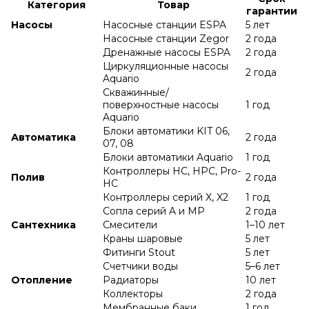
Категория
Товар
гарантии
Насосы
Насосные станции ESPA
5 лет
Насосные станции Zegor
2 года
Дренажные насосы ESPA
2 года
Циркуляционные насосы
2 года
Aquario
Скважинные/
поверхностные насосы
1 год
Aquario
Блоки автоматики KIT 06,
Автоматика
2 года
07, 08
Блоки автоматики Aquario
1 год
Контроллеры HC, HPC, Pro-
Полив
2 года
HC
Контроллеры серий X, X2
1 год
Сопла серий A и МР
2 года
Сантехника
Смесители
1–10 лет
Краны шаровые
5 лет
Фитинги Stout
5 лет
Счетчики воды
5–6 лет
Отопление
Радиаторы
10 лет
Коллекторы
2 года
Мембранные баки
1 год