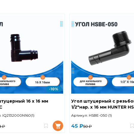
-10%
туцерный 16 х 16 мм
Угол штуцерный с резьбо
C
1/2"нар. х 16 мм HUNTER H
050
:
IQ2132000N160(1)
Артикул:
HSBE-050 (1)
45 ₽
8 ₽
50 ₽