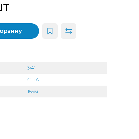
шт
корзину
3/4"
США
16мм