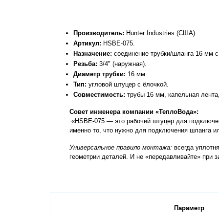
Производитель:
 Hunter Industries (США).
Артикул:
 HSBE-075.
Назначение:
 соединение трубки/шланга 16 мм с 
Резьба:
 3/4" (наружная).
Диаметр трубки:
 16 мм.
Тип:
 угловой штуцер с ёлочкой.
Совместимость:
 трубы 16 мм, капельная лент
Совет инженера компании «ТеплоВода»:
 «HSBE-075 — это рабочий штуцер для подключения к водорозеткам и крупным садовым кранам. Если у вас в коробе стоит водорозетка с краном 3/4" — этот штуцер 
именно то, что нужно для подключения шланга и
Универсальное правило монтажа:
 всегда уплотн
геометрии деталей. И не «передавливайте» при з
Параметр