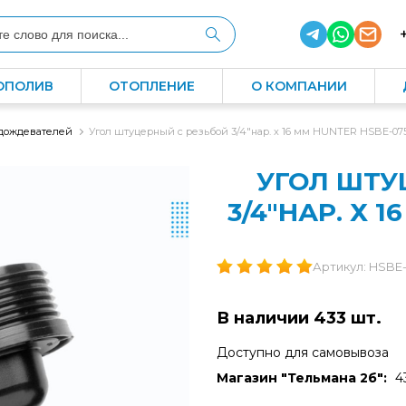
ОПОЛИВ
ОТОПЛЕНИЕ
О КОМПАНИИ
 дождевателей
Угол штуцерный с резьбой 3/4"нар. х 16 мм HUNTER HSBE-07
УГОЛ ШТУ
3/4"НАР. Х 
Артикул: HSBE-0
В наличии 433 шт.
Доступно для самовывоза
Магазин "Тельмана 2б":
4