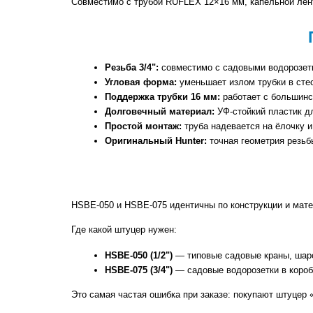
Совместимо с трубой RUFLEX 12×16 мм, капельной лен
Резьба 3/4":
 совместимо с садовыми водорозет
Угловая форма:
 уменьшает излом трубки в сте
Поддержка трубки 16 мм:
 работает с большинс
Долговечный материал:
 УФ-стойкий пластик д
Простой монтаж:
 труба надевается на ёлочку 
Оригинальный Hunter:
 точная геометрия резьб
HSBE-050 и HSBE-075 идентичны по конструкции и мате
Где какой штуцер нужен:
HSBE-050 (1/2")
 — типовые садовые краны, шар
HSBE-075 (3/4")
 — садовые водорозетки в короб
Это самая частая ошибка при заказе: покупают штуцер 