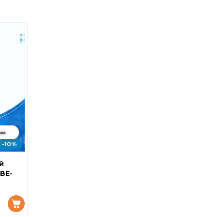
-10%
й
SBE-