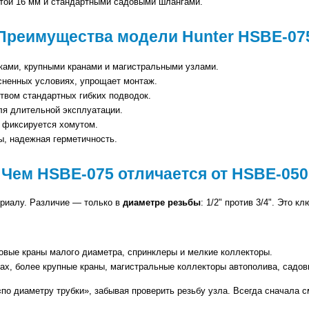
той 16 мм и стандартными садовыми шлангами.
Преимущества модели Hunter HSBE-07
ками, крупными кранами и магистральными узлами.
сненных условиях, упрощает монтаж.
твом стандартных гибких подводок.
ля длительной эксплуатации.
и фиксируется хомутом.
ы, надежная герметичность.
Чем HSBE-075 отличается от HSBE-050
риалу. Различие — только в 
диаметре резьбы
: 1/2" против 3/4". Это к
овые краны малого диаметра, спринклеры и мелкие коллекторы.
ах, более крупные краны, магистральные коллекторы автополива, садов
«по диаметру трубки», забывая проверить резьбу узла. Всегда сначала с