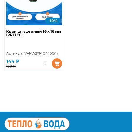
-10%
Кран штуцерный 16 х 16 мм
IRRITEC
Артикул:
IVVMA27MON16C(1)
144 ₽
160 ₽