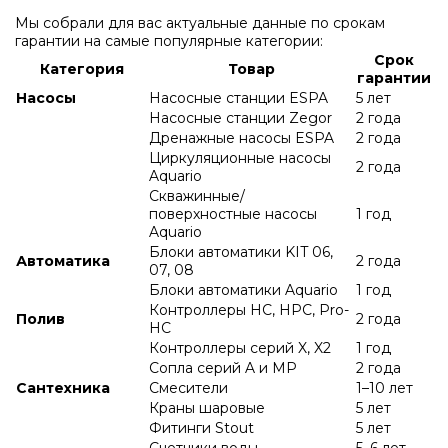
Мы собрали для вас актуальные данные по срокам
гарантии на самые популярные категории:
Срок
Категория
Товар
гарантии
Насосы
Насосные станции ESPA
5 лет
Насосные станции Zegor
2 года
Дренажные насосы ESPA
2 года
Циркуляционные насосы
2 года
Aquario
Скважинные/
поверхностные насосы
1 год
Aquario
Блоки автоматики KIT 06,
Автоматика
2 года
07, 08
Блоки автоматики Aquario
1 год
Контроллеры HC, HPC, Pro-
Полив
2 года
HC
Контроллеры серий X, X2
1 год
Сопла серий A и МР
2 года
Сантехника
Смесители
1–10 лет
Краны шаровые
5 лет
Фитинги Stout
5 лет
Счетчики воды
5–6 лет