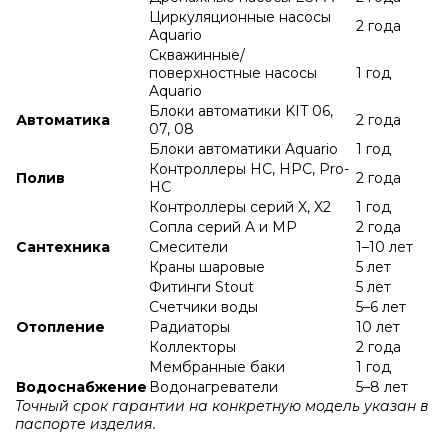
Циркуляционные насосы
2 года
Aquario
Скважинные/
поверхностные насосы
1 год
Aquario
Блоки автоматики KIT 06,
Автоматика
2 года
07, 08
Блоки автоматики Aquario
1 год
Контроллеры HC, HPC, Pro-
Полив
2 года
HC
Контроллеры серий X, X2
1 год
Сопла серий A и МР
2 года
Сантехника
Смесители
1–10 лет
Краны шаровые
5 лет
Фитинги Stout
5 лет
Счетчики воды
5–6 лет
Отопление
Радиаторы
10 лет
Коллекторы
2 года
Мембранные баки
1 год
Водоснабжение
Водонагреватели
5–8 лет
Точный срок гарантии на конкретную модель указан в
паспорте изделия.