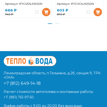
Артикул:
IFYCVDILM2S0N
Артикул:
IFYCVCILM2S0N
666 ₽
603 ₽
740 ₽
670 ₽
Ленинградская область, п.Тельмана, д.2б, секция 9, ТРК
«ОКА»
+7 (812) 649-14-18
Расчет стоимости автополива и монтажные работы:
+7 (981) 761-97-50
График работы с 9.00 до 20.00 без выходных