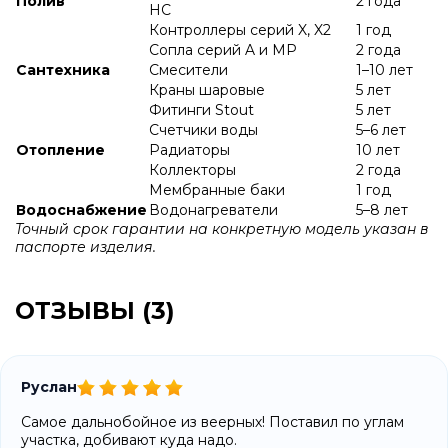
Полив
2 года
HC
Контроллеры серий X, X2
1 год
Сопла серий A и МР
2 года
Сантехника
Смесители
1–10 лет
Краны шаровые
5 лет
Фитинги Stout
5 лет
Счетчики воды
5–6 лет
Отопление
Радиаторы
10 лет
Коллекторы
2 года
Мембранные баки
1 год
Водоснабжение
Водонагреватели
5–8 лет
Точный срок гарантии на конкретную модель указан в
паспорте изделия.
ОТЗЫВЫ (3)
Руслан
Самое дальнобойное из веерных! Поставил по углам
участка, добивают куда надо.