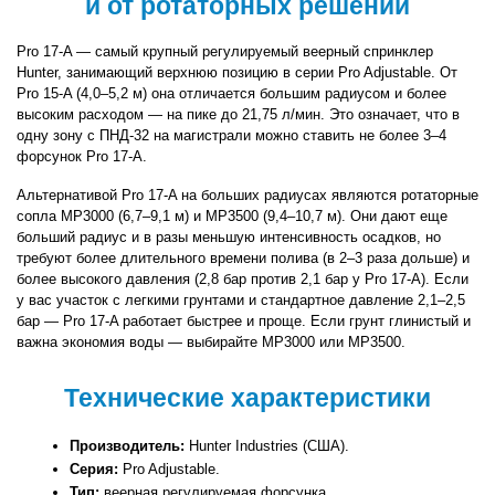
и от ротаторных решений
Pro 17-A — самый крупный регулируемый веерный спринклер 
Hunter, занимающий верхнюю позицию в серии Pro Adjustable. От 
Pro 15-A (4,0–5,2 м) она отличается большим радиусом и более 
высоким расходом — на пике до 21,75 л/мин. Это означает, что в 
одну зону с ПНД-32 на магистрали можно ставить не более 3–4 
форсунок Pro 17-A.
Альтернативой Pro 17-A на больших радиусах являются ротаторные 
сопла MP3000 (6,7–9,1 м) и MP3500 (9,4–10,7 м). Они дают еще 
больший радиус и в разы меньшую интенсивность осадков, но 
требуют более длительного времени полива (в 2–3 раза дольше) и 
более высокого давления (2,8 бар против 2,1 бар у Pro 17-A). Если 
у вас участок с легкими грунтами и стандартное давление 2,1–2,5 
бар — Pro 17-A работает быстрее и проще. Если грунт глинистый и 
важна экономия воды — выбирайте MP3000 или MP3500.
Технические характеристики
Производитель:
 Hunter Industries (США).
Серия:
 Pro Adjustable.
Тип:
 веерная регулируемая форсунка.