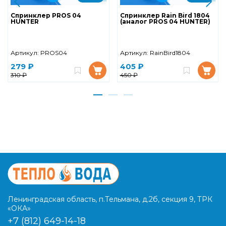
Спринклер PROS 04
Спринклер Rain Bird 1804
HUNTER
(аналог PROS 04 HUNTER)
Артикул:
PROS04
Артикул:
RainBird1804
279 ₽
405 ₽
310 ₽
450 ₽
Ленинградская область, п.Тельмана, д.2б, секция 9, ТРК
«ОКА»
+7 (812) 649-14-18