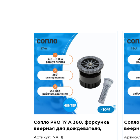
-10%
Сопло PRO 17 A 360, форсунка
Сопло
веерная для дождевателя,
веерн
радиус полива 4.6-5.8 м,
радиус
Артикул:
17A (1)
Артикул