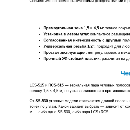
Совместимо со всеми статическими дождевателями с ре
Прямоугольная зона 1,5 × 4,5 м:
 точное покры
Установка в левом углу:
 компактное размещен
Согласованная интенсивность с другими по
Универсальная резьба 1/2":
 подходит для люб
Простая эксплуатация:
 нет регулировок и меха
Прочный УФ-стойкий пластик:
 рассчитан на 
Че
LCS-515 и 
RCS-515
 — зеркальная пара угловых полосов
полосу 1,5 × 4,5 м, но устанавливаются в противополо
От 
SS-530
 угловые модели отличаются длиной полосы и 
точек по углам. Какой вариант выбрать — зависит от с
м — либо одно SS-530, либо пара LCS+RCS.