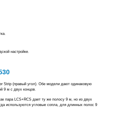
ка.
дской настройке.
530
er Strip (правый угол). Обе модели дают одинаковую 
й 9 м с двух концов.
ак пара LCS+RCS дает ту же полосу 9 м, но из двух 
гда используются угловые сопла, для длинных полос 9 