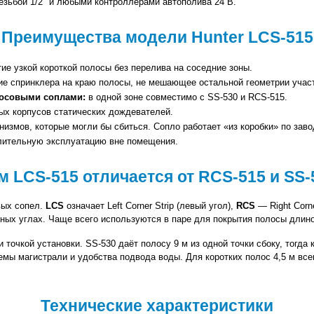
зьбой 1/2" и любыми контроллерами автополива 24 В.
Преимущества модели Hunter LCS-515
тие узкой короткой полосы без перелива на соседние зоны.
ие спринклера на краю полосы, не мешающее остальной геометрии участ
лосовыми соплами:
 в одной зоне совместимо с SS-530 и RCS-515.
ых корпусов статических дождевателей.
низмов, которые могли бы сбиться. Сопло работает «из коробки» по заво
длительную эксплуатацию вне помещения.
м LCS-515 отличается от RCS-515 и SS-
ых сопел. 
LCS
 означает Left Corner Strip (левый угол), 
RCS
 — Right Corn
жных углах. Чаще всего используются в паре для покрытия полосы длино
точкой установки. SS-530 даёт полосу 9 м из одной точки сбоку, тогда к
хемы магистрали и удобства подвода воды. Для коротких полос 4,5 м все
Технические характеристики