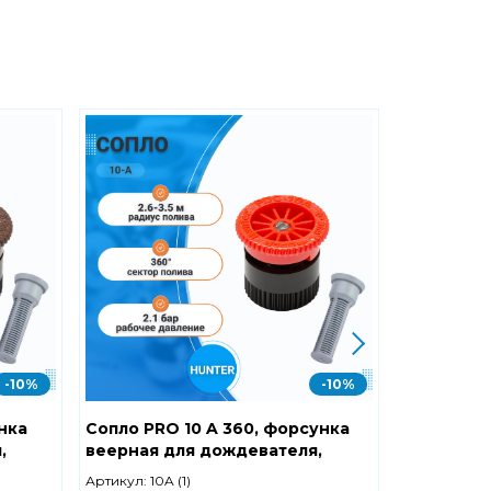
-10%
-10%
нка
Сопло PRO 10 A 360, форсунка
Сопло PRO
,
веерная для дождевателя,
веерная д
UNTER
радиус полива 2.6-3.5 м, HUNTER
радиус по
Артикул:
10A (1)
Артикул:
12A 