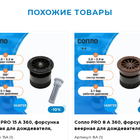
ПОХОЖИЕ ТОВАРЫ
-10%
 PRO 15 A 360, форсунка
Сопло PRO 8 A 360, форсу
ая для дождевателя,
веерная для дождевателя
 полива 4-5.2 м, HUNTER
радиус полива 2-2.9 м, H
:
15А (1)
Артикул:
8A (1)