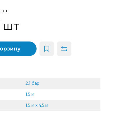
1 шт.
/ шт
корзину
2,1 бар
1,5 м
1,5 м x 4,5 м