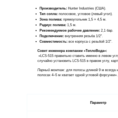
Производитель:
 Hunter Industries (США).
Тип сопла:
 полосовое, угловое (левый угол).
Зона полива:
 прямоугольник 1,5 × 4,5 м.
Радиус полива:
 1,5 м.
Рекомендуемое рабочее давление:
 2,1 бар.
Подключение:
 внутренняя резьба 1/2".
Совместимость:
 все корпуса с резьбой 1/2".
Совет инженера компании «ТеплоВода»:
 «LCS-515 правильно ставить именно в левом углу полосы (если смотреть со стороны зоны полива), и обязательно проверять ориентацию форсунки перед затяжкой. Если 
случайно установить LCS-515 в правом углу, кар
Парный монтаж:
 для полосы длиной 9 м всегда 
полосах 4–5 м хватает одной угловой форсунки».
Параметр