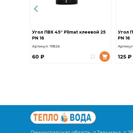
Угол ПВХ 45° Plimat клеевой 25
Угол П
PN 16
PN 16
Артикул:
111826
Артикул
60 ₽
125 ₽
Ленинградская область, п.Тельмана, д.2б