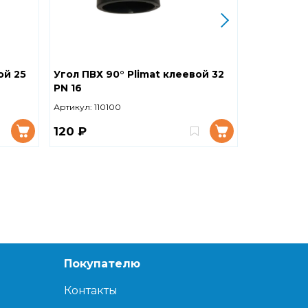
ой 25
Угол ПВХ 90° Plimat клеевой 32
Угол ПВХ 
PN 16
PN 16
Артикул:
110100
Артикул:
110
120 ₽
150 ₽
Покупателю
Контакты