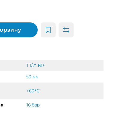
корзину
1 1/2" ВР
50 мм
+60°С
ие
16 бар