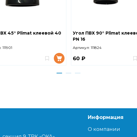
ВХ 45° Plimat клеевой 40
Угол ПВХ 90° Plimat клеев
PN 16
:
111901
Артикул:
111824
60 ₽
Информация
О компании
, секция 9, ТРК «ОКА»