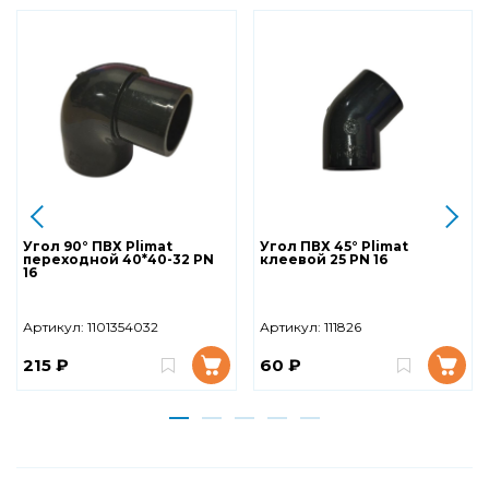
Угол 90° ПВХ Plimat
Угол ПВХ 45° Plimat
переходной 40*40-32 PN
клеевой 25 PN 16
16
Артикул:
1101354032
Артикул:
111826
215 ₽
60 ₽