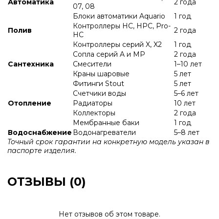
Автоматика
2 года
07, 08
Блоки автоматики Aquario
1 год
Контроллеры HC, HPC, Pro-
Полив
2 года
HC
Контроллеры серий X, X2
1 год
Сопла серий A и МР
2 года
Сантехника
Смесители
1–10 лет
Краны шаровые
5 лет
Фитинги Stout
5 лет
Счетчики воды
5–6 лет
Отопление
Радиаторы
10 лет
Коллекторы
2 года
Мембранные баки
1 год
Водоснабжение
Водонагреватели
5–8 лет
Точный срок гарантии на конкретную модель указан в
паспорте изделия.
ОТЗЫВЫ (0)
Нет отзывов об этом товаре.