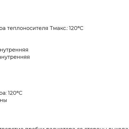
а теплоносителя Тмакс.: 120°C
внутренняя
внутренняя
а: 120°C
аны