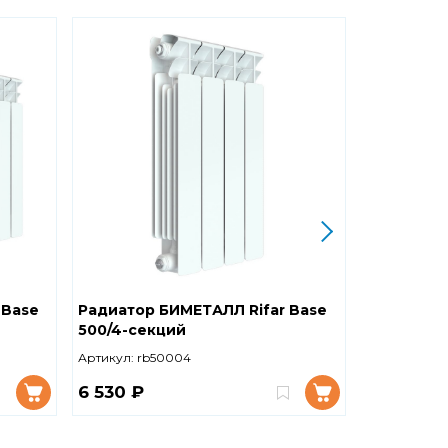
 Base
Радиатор БИМЕТАЛЛ Rifar Base
Радиатор
500/4-секций
500 10 се
Артикул:
rb50004
Артикул:
RB
6 530 ₽
8 105 ₽