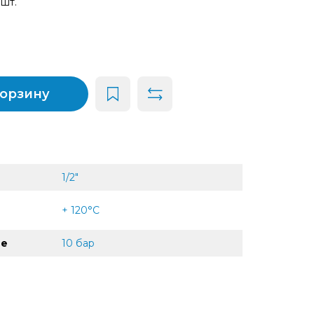
 шт.
корзину
1/2"
+ 120°C
ие
10 бар