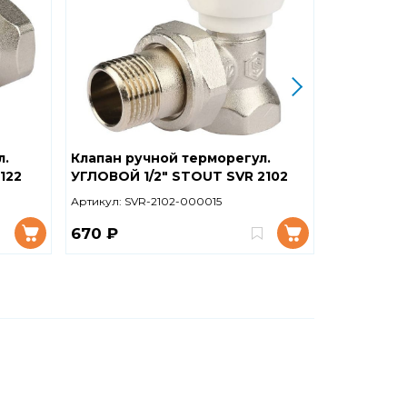
л.
Клапан ручной терморегул.
Клапан ру
122
УГЛОВОЙ 1/2" STOUT SVR 2102
УГЛОВОЙ 3
000015
000020
Артикул:
SVR-2102-000015
Артикул:
SV
670 ₽
995 ₽