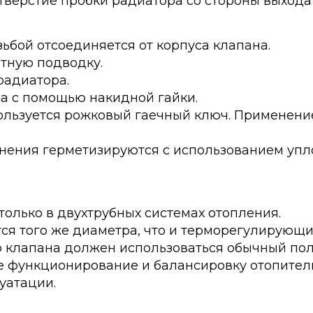
тверстие пробки радиатора со стороны выхода
ьбой отсоединяется от корпуса клапана.
тную подводку.
радиатора.
а с помощью накидной гайки.
ользуется рожковый гаечный ключ. Применени
инения герметизируются с использованием упл
олько в двухтрубных системах отопления.
ся того же диаметра, что и терморегулирующи
о клапана должен использоваться обычный по
 функционирование и балансировку отопитель
уатации.