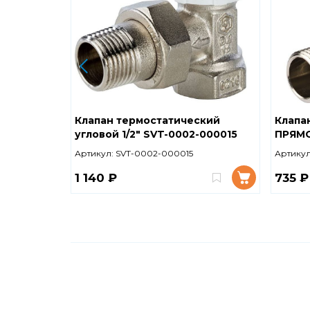
Клапан термостатический
Клапа
угловой 1/2" SVT-0002-000015
ПРЯМО
STOUT
00001
Артикул:
SVT-0002-000015
Артикул
1 140 ₽
735 ₽