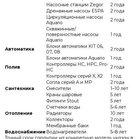
Насосные станции Zegor
2 года
Дренажные насосы ESPA
2 года
Циркуляционные насосы
2 года
Aquario
Скважинные/
поверхностные насосы
1 год
Aquario
Блоки автоматики KIT 06,
Автоматика
2 года
07, 08
Блоки автоматики Aquario
1 год
Контроллеры HC, HPC, Pro-
Полив
2 года
HC
Контроллеры серий X, X2
1 год
Сопла серий A и МР
2 года
Сантехника
Смесители
1–10 лет
Краны шаровые
5 лет
Фитинги Stout
5 лет
Счетчики воды
5–6 лет
Отопление
Радиаторы
10 лет
Коллекторы
2 года
Мембранные баки
1 год
Водоснабжение
Водонагреватели
5–8 лет
Точный срок гарантии на конкретную модель указан в