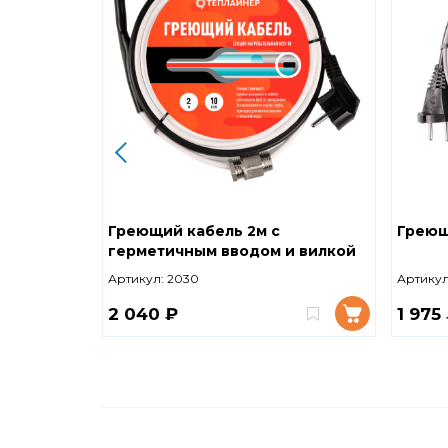
Греющий кабель 2м с
Греющ
герметичным вводом и вилкой
В ТРУБУ
Артикул:
2030
Артикул
2 040 ₽
1 975