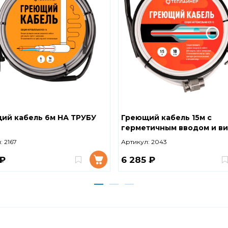
ий кабель 6м НА ТРУБУ
Греющий кабель 15м с
герметичным вводом и в
В ТРУБУ
:
2167
Артикул:
2043
 ₽
6 285 ₽