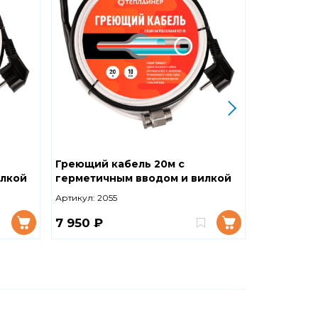
Греющий кабель 20м с
Греющий 
илкой
герметичным вводом и вилкой
герметич
В ТРУБУ
В ТРУБУ
Артикул:
2055
Артикул:
203
7 950 ₽
3 585 ₽