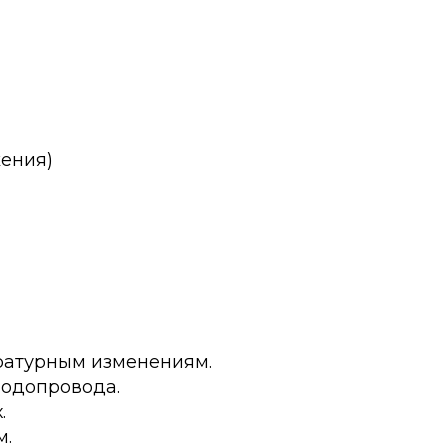
жения)
ратурным изменениям.
водопровода.
.
м.