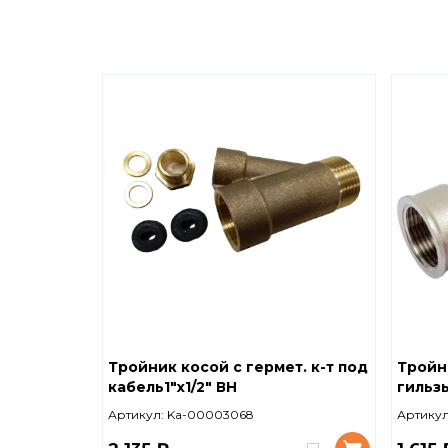
Тройник косой с гермет. к-т под
Тройни
кабель1"x1/2" ВН
гильз
Артикул:
Ka-00003068
Артикул