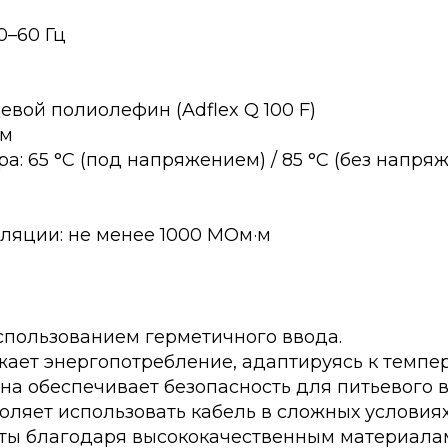
0–60 Гц
вой полиолефин (Adflex Q 100 F)
мм
: 65 °C (под напряжением) / 85 °C (без напря
ляции: не менее 1000 МОм·м
спользованием герметичного ввода.
ает энергопотребление, адаптируясь к темпе
а обеспечивает безопасность для питьевого 
оляет использовать кабель в сложных условиях
оты благодаря высококачественным материала