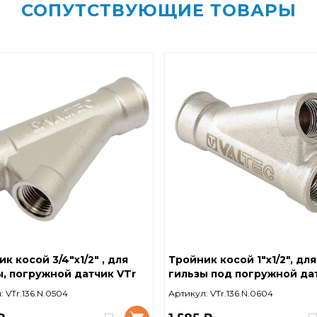
СОПУТСТВУЮЩИЕ ТОВАРЫ
к косой 3/4"x1/2" , для
Тройник косой 1"x1/2", для
ы, погружной датчик VTr
гильзы под погружной да
VTr.
:
VTr.136.N.0504
Артикул:
VTr.136.N.0604