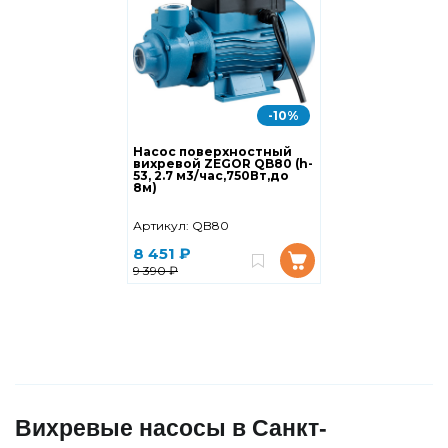
-10%
Насос поверхностный
вихревой ZEGOR QB80 (h-
53, 2.7 м3/час,750Вт,до
8м)
Артикул:
QB80
8 451 ₽
9 390 ₽
Вихревые насосы в Санкт-