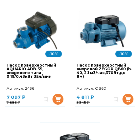
-10%
-10%
Насос поверхностный
Насос поверхностный
AQUARIO ADB-35,
вихревой ZEGOR QB60 (h-
вихревого типа
40, 2.1 м3/час,370Вт,до
0.19/0.43кВт 35л/мин
8м)
Артикул:
2436
Артикул:
QB60
7 097 ₽
4 811 ₽
7 885 ₽
5 345 ₽