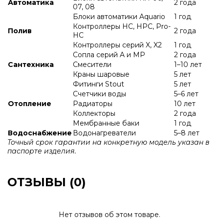
Автоматика
2 года
07, 08
Блоки автоматики Aquario
1 год
Контроллеры HC, HPC, Pro-
Полив
2 года
HC
Контроллеры серий X, X2
1 год
Сопла серий A и МР
2 года
Сантехника
Смесители
1–10 лет
Краны шаровые
5 лет
Фитинги Stout
5 лет
Счетчики воды
5–6 лет
Отопление
Радиаторы
10 лет
Коллекторы
2 года
Мембранные баки
1 год
Водоснабжение
Водонагреватели
5–8 лет
Точный срок гарантии на конкретную модель указан в
паспорте изделия.
ОТЗЫВЫ (0)
Нет отзывов об этом товаре.