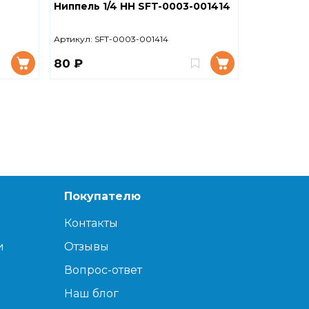
Ниппель 1/4 НН SFT-0003-001414
Ниппель 1
STOUT
Артикул:
SFT-0003-001414
Артикул:
SFT
80 ₽
120 ₽
Покупателю
Контакты
и
Отзывы
Вопрос-ответ
Наш блог