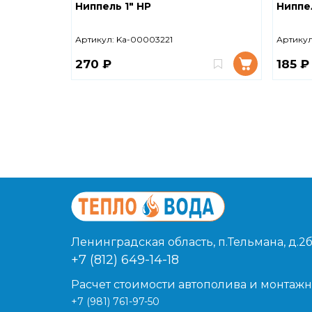
Ниппель 1" НР
Ниппе
Артикул:
Ka-00003221
Артикул
270 ₽
185 ₽
Ленинградская область, п.Тельмана, д.2б
+7 (812) 649-14-18
Расчет стоимости автополива и монтажн
+7 (981) 761-97-50