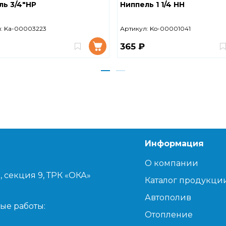
ль 3/4"НР
Ниппель 1 1/4 НН
:
Ka-00003223
Артикул:
Ko-00001041
365 ₽
Информация
О компании
, секция 9, ТРК «ОКА»
Каталог продукци
Автополив
ые работы:
Отопление