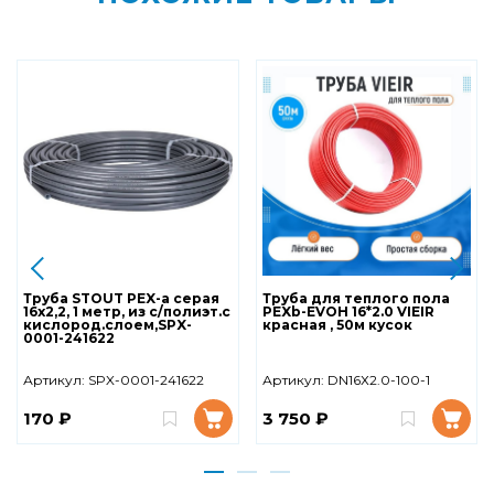
Труба STOUT PEX-a серая
Труба для теплого пола
16x2,2, 1 метр, из с/полиэт.с
PEXb-EVOH 16*2.0 VIEIR
кислород.слоем,SPX-
красная , 50м кусок
0001-241622
Артикул:
SPX-0001-241622
Артикул:
DN16Х2.0-100-1
170 ₽
3 750 ₽