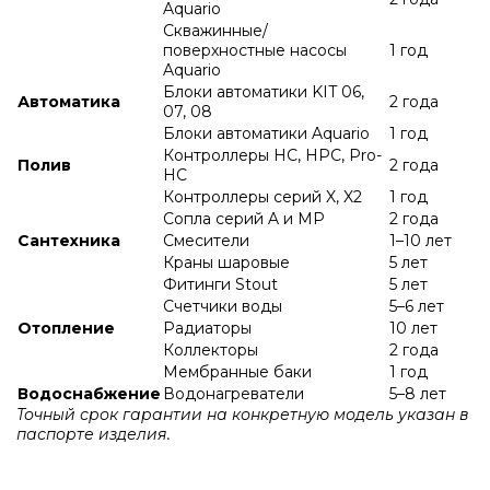
Aquario
Скважинные/
поверхностные насосы
1 год
Aquario
Блоки автоматики KIT 06,
Автоматика
2 года
07, 08
Блоки автоматики Aquario
1 год
Контроллеры HC, HPC, Pro-
Полив
2 года
HC
Контроллеры серий X, X2
1 год
Сопла серий A и МР
2 года
Сантехника
Смесители
1–10 лет
Краны шаровые
5 лет
Фитинги Stout
5 лет
Счетчики воды
5–6 лет
Отопление
Радиаторы
10 лет
Коллекторы
2 года
Мембранные баки
1 год
Водоснабжение
Водонагреватели
5–8 лет
Точный срок гарантии на конкретную модель указан в
паспорте изделия.