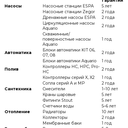
гарантии
Насосы
Насосные станции ESPA
5 лет
Насосные станции Zegor
2 года
Дренажные насосы ESPA
2 года
Циркуляционные насосы
2 года
Aquario
Скважинные/
поверхностные насосы
1 год
Aquario
Блоки автоматики KIT 06,
Автоматика
2 года
07, 08
Блоки автоматики Aquario
1 год
Контроллеры HC, HPC, Pro-
Полив
2 года
HC
Контроллеры серий X, X2
1 год
Сопла серий A и МР
2 года
Сантехника
Смесители
1–10 лет
Краны шаровые
5 лет
Фитинги Stout
5 лет
Счетчики воды
5–6 лет
Отопление
Радиаторы
10 лет
Коллекторы
2 года
Мембранные баки
1 год