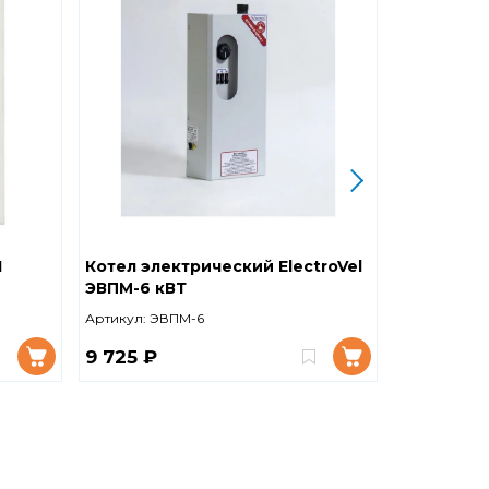
I
Котел электрический ElectroVel
Котел эле
ЭВПМ-6 кВТ
ЭВПМ-9 к
Артикул:
ЭВПМ-6
Артикул:
ЭВ
9 725 ₽
10 600 ₽