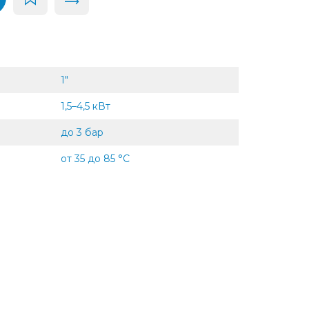
1"
1,5–4,5 кВт
до 3 бар
от 35 до 85 °C