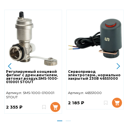
Регулируемый концевой
Сервопривод
фитинг с дрен.вентилем,
электротерм., нормально
автомат.воздух.SMS-1000-
закрытый 230В 465S1000
010001 STOUT
Артикул:
SMS-1000-010001
Артикул:
465S1000
STOUT
2 185 ₽
2 355 ₽