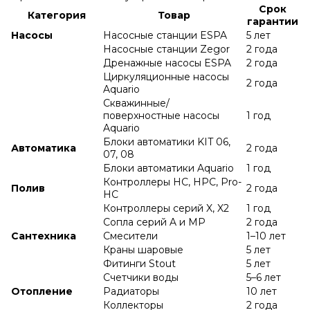
Срок
Категория
Товар
гарантии
Насосы
Насосные станции ESPA
5 лет
Насосные станции Zegor
2 года
Дренажные насосы ESPA
2 года
Циркуляционные насосы
2 года
Aquario
Скважинные/
поверхностные насосы
1 год
Aquario
Блоки автоматики KIT 06,
Автоматика
2 года
07, 08
Блоки автоматики Aquario
1 год
Контроллеры HC, HPC, Pro-
Полив
2 года
HC
Контроллеры серий X, X2
1 год
Сопла серий A и МР
2 года
Сантехника
Смесители
1–10 лет
Краны шаровые
5 лет
Фитинги Stout
5 лет
Счетчики воды
5–6 лет
Отопление
Радиаторы
10 лет
Коллекторы
2 года