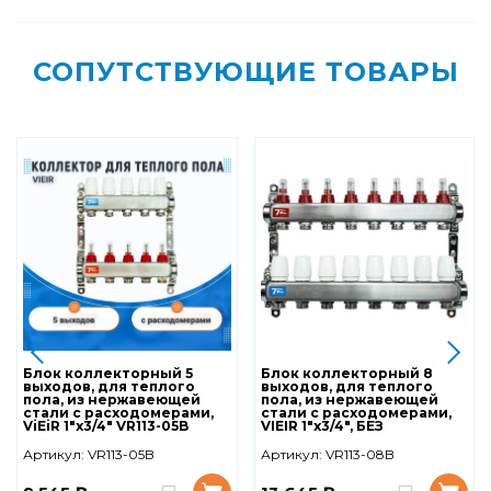
СОПУТСТВУЮЩИЕ ТОВАРЫ
Блок коллекторный 5
Блок коллекторный 8
выходов, для теплого
выходов, для теплого
пола, из нержавеющей
пола, из нержавеющей
стали с расходомерами,
стали с расходомерами,
ViEiR 1"x3/4" VR113-05B
VIEIR 1"x3/4", БЕЗ
воздухоотводчиков и
сливных кранов VR113-08B
Артикул:
VR113-05B
Артикул:
VR113-08B