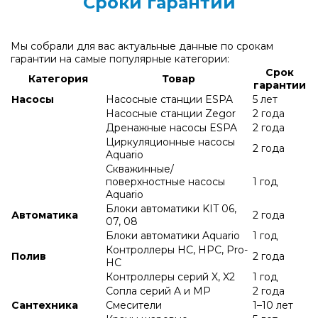
Сроки гарантии
Мы собрали для вас актуальные данные по срокам
гарантии на самые популярные категории:
Срок
Категория
Товар
гарантии
Насосы
Насосные станции ESPA
5 лет
Насосные станции Zegor
2 года
Дренажные насосы ESPA
2 года
Циркуляционные насосы
2 года
Aquario
Скважинные/
поверхностные насосы
1 год
Aquario
Блоки автоматики KIT 06,
Автоматика
2 года
07, 08
Блоки автоматики Aquario
1 год
Контроллеры HC, HPC, Pro-
Полив
2 года
HC
Контроллеры серий X, X2
1 год
Сопла серий A и МР
2 года
Сантехника
Смесители
1–10 лет