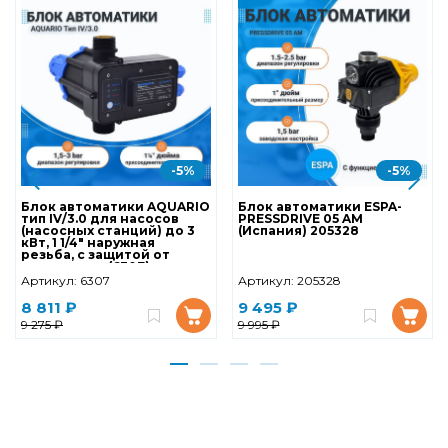
-5%
-5%
Блок автоматики AQUARIO
Блок автоматики ESPA-
тип IV/3.0 для насосов
PRESSDRIVE 05 AM
(насосных станций) до 3
(Испания) 205328
кВт, 1 1/4" наружная
резьба, с защитой от
сухого хода (6307)
Артикул:
6307
Артикул:
205328
8 811 ₽
9 495 ₽
9 275 ₽
9 995 ₽