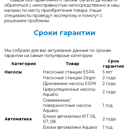
Товары без гарантийного талона: Вы всегда можете
обратиться с неисправностью непосредственно в наш
магазин по месту приобретения товара. Наши
специалисты проведут экспертизу и помогут с
решением проблемы.
Сроки гарантии
Мы собрали для вас актуальные данные по срокам
гарантии на самые популярные категории:
Срок
Категория
Товар
гарантии
Насосы
Насосные станции ESPA
5 лет
Насосные станции Zegor
2 года
Дренажные насосы ESPA
2 года
Циркуляционные насосы
2 года
Aquario
Скважинные/
поверхностные насосы
1 год
Aquario
Блоки автоматики KIT 06,
Автоматика
2 года
07, 08
Блоки автоматики Aquario
1 год