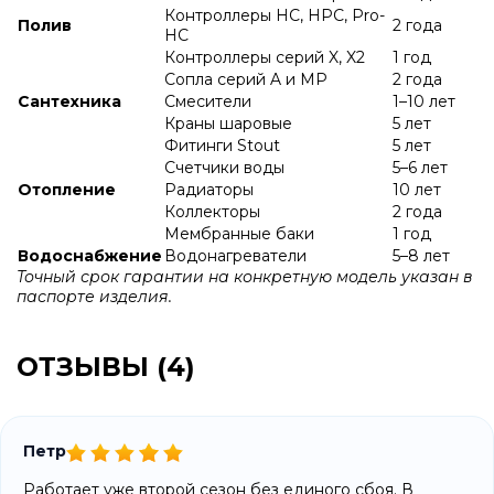
Контроллеры HC, HPC, Pro-
Полив
2 года
HC
Контроллеры серий X, X2
1 год
Сопла серий A и МР
2 года
Сантехника
Смесители
1–10 лет
Краны шаровые
5 лет
Фитинги Stout
5 лет
Счетчики воды
5–6 лет
Отопление
Радиаторы
10 лет
Коллекторы
2 года
Мембранные баки
1 год
Водоснабжение
Водонагреватели
5–8 лет
Точный срок гарантии на конкретную модель указан в
паспорте изделия.
ОТЗЫВЫ (4)
Петр
Работает уже второй сезон без единого сбоя. В