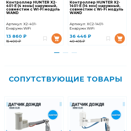
Контроллер HUNTER X2-
Контроллер HUNTER X2-
401-E (4 зоны) наружный,
1401-E (14 зон) наружный,
совместим с WI-FI модуль
совместим с Wi-Fi модуль
WAND
WAND
Артикул:
X2-401-
Артикул:
XC2-1401-
Eнаружн.WiFi
Eнаружн.WiFi
13 860 ₽
36 446 ₽
15 400 ₽
40 495 ₽
СОПУТСТВУЮЩИЕ ТОВАРЫ