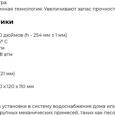
ра.
ная технология: Увеличивают запас прочност
тики
 дюймов (h - 254 мм ± 1 мм)
5° С
тм
8 атм
21 мм)
 х 120 х 110 мм
я установки в систему водоснабжения дома ил
рупных механических примесей, таких как песо