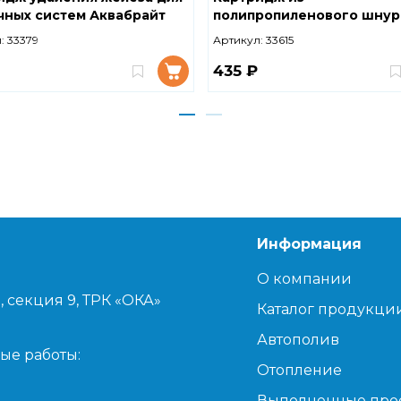
чных систем Аквабрайт
полипропиленового шнур
М ПЛЮС ФП-10 SL
проточных систем Аквабр
:
33379
Артикул:
33615
Феррум для удаления жел
SL
435 ₽
Информация
О компании
, секция 9, ТРК «ОКА»
Каталог продукци
Автополив
ые работы:
Отопление
Выполненные про