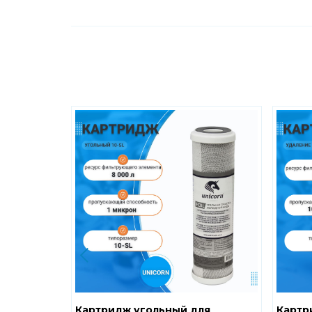
Картридж угольный для
Картр