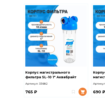
Корпус магистрального
Корпу
фильтра SL-10 1" Аквабрайт
магист
(ключ и кронштейн в комплекте)
Акваб
Артикул:
33682
Артикул
АБФ-10-1
компл
765 ₽
690 