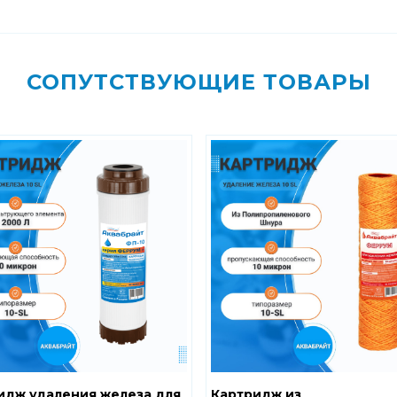
СОПУТСТВУЮЩИЕ ТОВАРЫ
идж удаления железа для
Картридж из