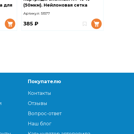
а для
(50мкм). Нейлоновая сетка
полипроп
айт
51577
проточны
Артикул:
51577
Артикул:
335
еза 10
ВП-10 М-10
385 ₽
120 ₽
Покупателю
Контакты
и
Отзывы
Вопрос-ответ
Наш блог
екты
Калькулятор автополива