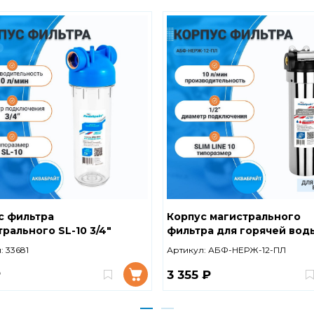
с фильтра
Корпус магистрального
рального SL-10 3/4"
фильтра для горячей вод
райт (ключ и кронштейн в
нержавеющая сталь,SL-10 
:
33681
Артикул:
АБФ-НЕРЖ-12-ПЛ
екте) АБФ-10-34
Аквабрайт (ключ и кронш
комплекте) АБФ-НЕРЖ-12
₽
3 355 ₽