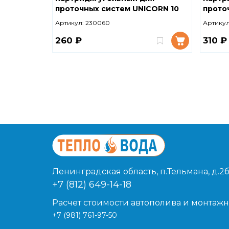
проточных систем UNICORN 10
прото
SL
ФЕРРУ
Артикул:
230060
Артикул
260 ₽
310 ₽
Ленинградская область, п.Тельмана, д.2б
+7 (812) 649-14-18
Расчет стоимости автополива и монтажн
+7 (981) 761-97-50