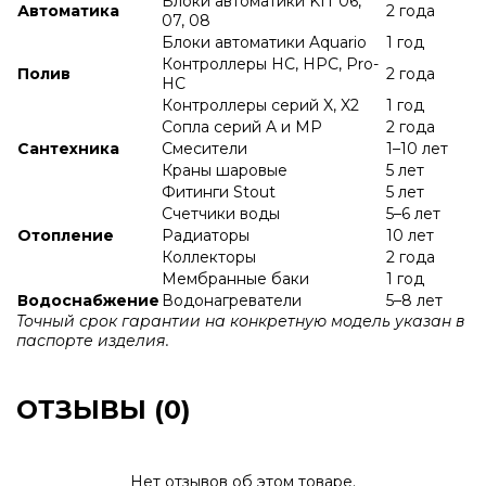
Блоки автоматики KIT 06,
Автоматика
2 года
07, 08
Блоки автоматики Aquario
1 год
Контроллеры HC, HPC, Pro-
Полив
2 года
HC
Контроллеры серий X, X2
1 год
Сопла серий A и МР
2 года
Сантехника
Смесители
1–10 лет
Краны шаровые
5 лет
Фитинги Stout
5 лет
Счетчики воды
5–6 лет
Отопление
Радиаторы
10 лет
Коллекторы
2 года
Мембранные баки
1 год
Водоснабжение
Водонагреватели
5–8 лет
Точный срок гарантии на конкретную модель указан в
паспорте изделия.
ОТЗЫВЫ (0)
Нет отзывов об этом товаре.