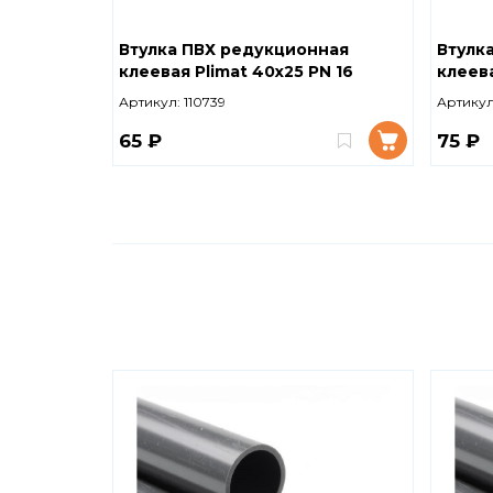
Втулка ПВХ редукционная
Втулк
клеевая Plimat 40x25 PN 16
клеева
Артикул:
110739
Артикул
65 ₽
75 ₽