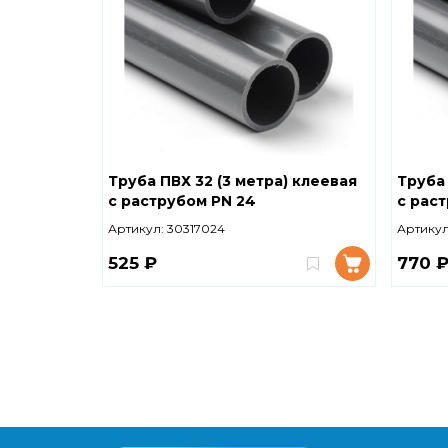
Труба ПВХ 32 (3 метра) клеевая
Труба 
с раструбом PN 24
с раст
Артикул:
30317024
Артикул
525 ₽
770 