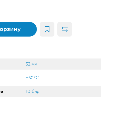
корзину
32 мм
+60°С
ие
10 бар