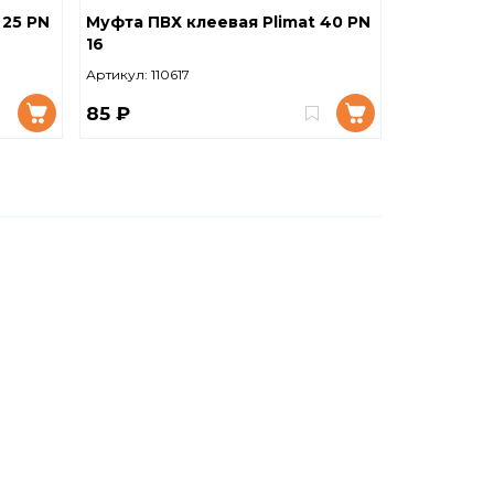
 25 PN
Муфта ПВХ клеевая Plimat 40 PN
16
Артикул:
110617
85 ₽