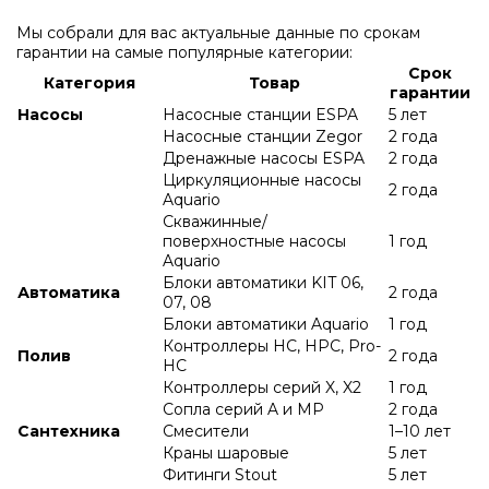
Мы собрали для вас актуальные данные по срокам
гарантии на самые популярные категории:
Срок
Категория
Товар
гарантии
Насосы
Насосные станции ESPA
5 лет
Насосные станции Zegor
2 года
Дренажные насосы ESPA
2 года
Циркуляционные насосы
2 года
Aquario
Скважинные/
поверхностные насосы
1 год
Aquario
Блоки автоматики KIT 06,
Автоматика
2 года
07, 08
Блоки автоматики Aquario
1 год
Контроллеры HC, HPC, Pro-
Полив
2 года
HC
Контроллеры серий X, X2
1 год
Сопла серий A и МР
2 года
Сантехника
Смесители
1–10 лет
Краны шаровые
5 лет
Фитинги Stout
5 лет